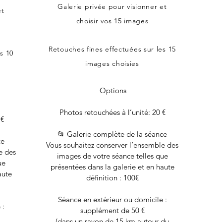
Galerie privée pour visionner et
et
choisir vos 15 images
Retouches fines effectuées sur les 15
s 10
images choisies
Options
Photos retouchées à l’unité: 20 €
 €
📂 Galerie complète de la séance
ce
Vous souhaitez conserver l’ensemble des
e des
images de votre séance telles que
ue
présentées dans la galerie et en haute
aute
définition : 100€​
Séance en extérieur ou domicile :
 :
supplément de 50 €
(dans un rayon de 15 km autour du