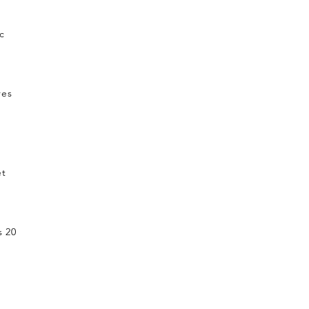
nc
res
,
et
s 20