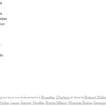
 €
ce
ntées
tion
 :
du
 pour tous vos événements à
Bruxelles
,
Charleroi
et dans le
Brabant Wallo
 Hulpe
,
Lasne
,
Genval
,
Nivelles
,
Braine l’Alleud
,
Whautier Braine
,
Genapp