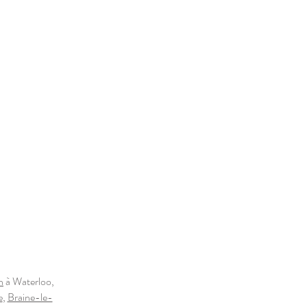
n
à Waterloo,
e
,
Braine-le-