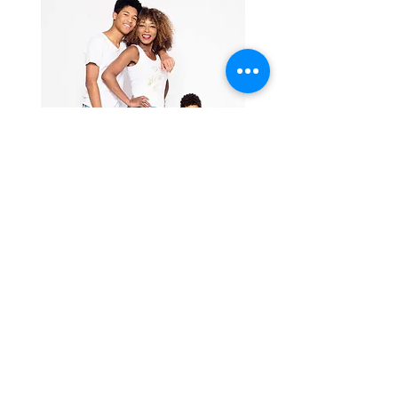
Je me déplace pour tous vos événements à
Bruxelles
,
Charleroi
et dans le
Brabant Wallon
à Waterloo,
Rixensart
,
La Hulpe
,
Lasne
,
Genval
,
Nivelles
,
Braine
l’Alleud
,
Whautier Braine
,
Genappe
,
Braine-le-Chateau
,
Wavre, Rebecq, Ottignies, Louvain-la-Neuve, Ittre,