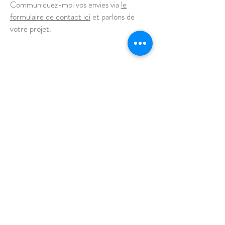
Communiquez-moi vos envies via
le
formulaire de contact ici
et parlons de
votre projet.
Je me déplace pour tous vos événements à
Bruxelles
,
Charleroi
et dans le
Brabant Wallon
à Waterloo,
Rixensart
,
La Hulpe
,
Lasne
,
Genval
,
Nivelles
,
Braine
l’Alleud
,
Whautier Braine
,
Genappe
,
Braine-le-Chateau
,
Wavre, Rebecq, Ottignies, Louvain-la-Neuve, Ittre,