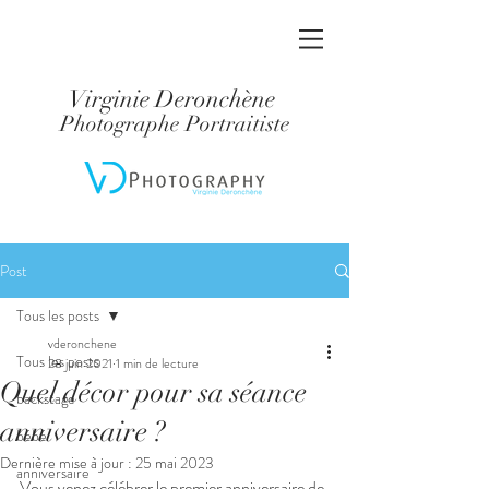
Virginie Deronchène
Photographe Portraitiste
Post
Tous les posts
vderonchene
Tous les posts
28 juin 2021
1 min de lecture
Quel décor pour sa séance
backstage
anniversaire ?
bébé
Dernière mise à jour :
25 mai 2023
anniversaire
Vous venez célébrer le premier anniversaire de 